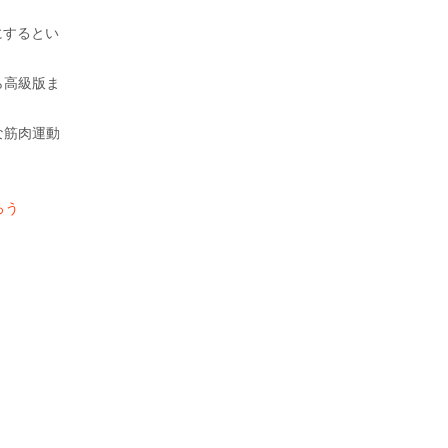
にするとい
ら高級版ま
な筋肉運動
ろう
・