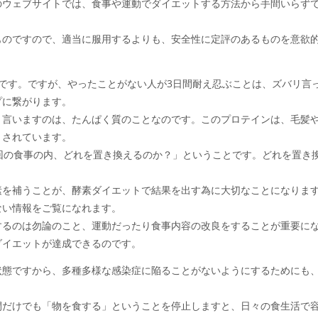
のウェブサイトでは、食事や運動でダイエットする方法から手間いらず
ものですので、適当に服用するよりも、安全性に定評のあるものを意欲
です。ですが、やったことがない人が3日間耐え忍ぶことは、ズバリ言
プに繋がります。
と言いますのは、たんぱく質のことなのです。このプロテインは、毛髪
とされています。
回の食事の内、どれを置き換えるのか？」ということです。どれを置き
素を補うことが、酵素ダイエットで結果を出す為に大切なことになりま
ない情報をご覧になれます。
するのは勿論のこと、運動だったり食事内容の改良をすることが重要に
ダイエットが達成できるのです。
状態ですから、多種多様な感染症に陥ることがないようにするためにも
。
間だけでも「物を食する」ということを停止しますと、日々の食生活で