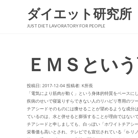
ダイエット研究所
JUST DIET LAVORATORY FOR PEOPLE
ＥＭＳという
投稿日:
2017-12-04
投稿者:
K所長
「電気により筋肉が動く」という身体的特質をベースに
疾病のせいで寝返りすらできない人のリハビリ専用のツ
チアシードそのものには痩せることが望めるような成分
ているのは、水と併せると膨張することが理由ではない
チアシードと申しましても、白っぽい「ホワイトチアシ
栄養価も高いとされ、テレビでも宣伝されている「α-リ