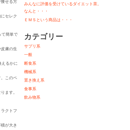
で痩せる方
みんなに評価を受けているダイエット茶。
なんと・・・
的にセレク
ＥＭＳという商品は・・・
って簡単で
カテゴリー
サプリ系
や皮膚の生
一般
断食系
換えるかに
機械系
す。このペ
置き換え系
食事系
なります。
飲み物系
、ラクトフ
容積が大き