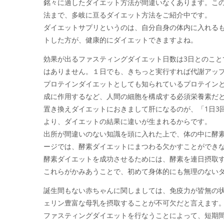
銘々に適したダイエット方法が間違いなくあります。こ
法まで、多岐に亘るダイエット方法をご紹介中です。
ダイエットサプリというのは、自分自身の体内に入れる
トした方が、健康的にダイエットできますよね。
効果が出るファスティングダイエット日数は3日とのこと
はありません。１日でも、きちっと実行すれば代謝アッ
プロテインダイエットとしても知られているプロテイン
成に作用するなど、人間の細胞を構成する必須栄養素だ
置き換えダイエットにおきまして肝になるのが、「1日3
より、ダイエットの結果に違いが生まれるからです。
出所が間違いのない知識を頭に入れた上で、体の中に酵
ージでは、酵素ダイエットにまつわる欠かすことができ
酵素ダイエットを成功させるためには、酵素を連日摂取
これらがかみあうことで、初めて身体的にも無理のない
誕生間もない赤ちゃんに関しましては、免疫力が皆無の
ェリン豊富な母乳を摂取することが不可欠だと言えます
ファスティングダイエットを行なうことによって、短期