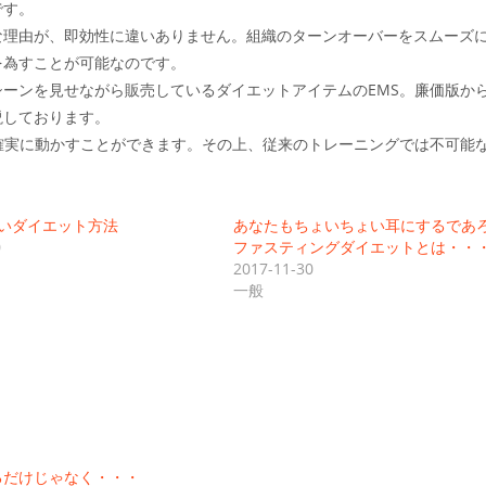
です。
な理由が、即効性に違いありません。組織のターンオーバーをスムーズ
を為すことが可能なのです。
ーンを見せながら販売しているダイエットアイテムのEMS。廉価版か
説しております。
確実に動かすことができます。その上、従来のトレーニングでは不可能
いダイエット方法
あなたもちょいちょい耳にするであ
0
ファスティングダイエットとは・・
2017-11-30
一般
るだけじゃなく・・・