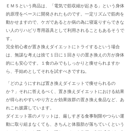
ＥＭＳという商品は、「電気で筋収縮が起きる」という身体
的原理をベースに開発されたものです。一定リズムで筋肉を
動かせますので、ケガであるとか病の為に寝返りすらできな
い人のリハビリ専用器具として利用されることもあるそうで
す。
完全初心者が置き換えダイエットにトライするという場合
は、無謀な考えは捨て１日に１回きりの置き換えの方が身体
的にも安心です。１食のみでもしっかりと痩せられますか
ら、手始めとしてそれを試すべきですね。
「どのようにすれば置き換えダイエットで痩せられるの
か？」それに答えるべく、置き換えダイエットにおける結果
が得られやすいやり方とか効果抜群の置き換え食品など、あ
れこれ披露しています。
ダイエット茶のメリットは、厳しすぎる食事制限やつらい運
動に取り組まなくても、きちんと体脂肪が落ちていくという