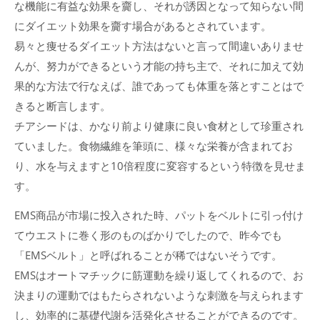
な機能に有益な効果を齎し、それが誘因となって知らない間
にダイエット効果を齎す場合があるとされています。
易々と痩せるダイエット方法はないと言って間違いありませ
んが、努力ができるという才能の持ち主で、それに加えて効
果的な方法で行なえば、誰であっても体重を落とすことはで
きると断言します。
チアシードは、かなり前より健康に良い食材として珍重され
ていました。食物繊維を筆頭に、様々な栄養が含まれてお
り、水を与えますと10倍程度に変容するという特徴を見せま
す。
EMS商品が市場に投入された時、パットをベルトに引っ付け
てウエストに巻く形のものばかりでしたので、昨今でも
「EMSベルト」と呼ばれることが稀ではないそうです。
EMSはオートマチックに筋運動を繰り返してくれるので、お
決まりの運動ではもたらされないような刺激を与えられます
し、効率的に基礎代謝を活発化させることができるのです。